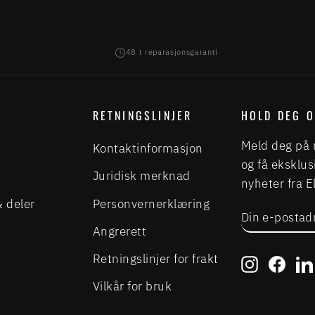
r
48 t reparasjonsgaranti
RETNINGSLINJER
HOLD DEG 
Meld deg på 
Kontaktinformasjon
og få eksklus
Juridisk merknad
nyheter fra 
& deler
Personvernerklæring
DIN
ABONNER
E-
Angrerett
POSTADRE
Retningslinjer for frakt
Instagra
Face
Vilkår for bruk