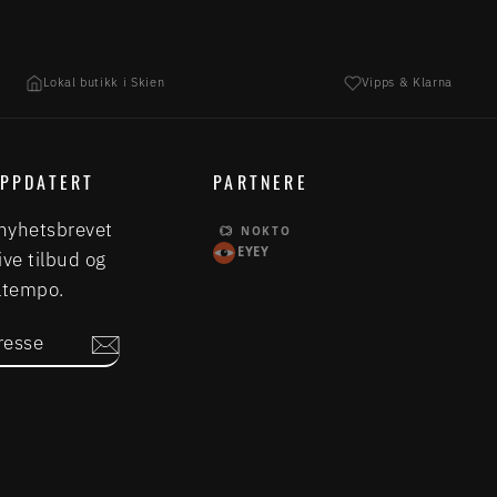
Lokal butikk i Skien
Vipps & Klarna
OPPDATERT
PARTNERE
nyhetsbrevet
NOKTO
EYEY
ive tilbud og
Eltempo.
SSE
m
book
LinkedIn