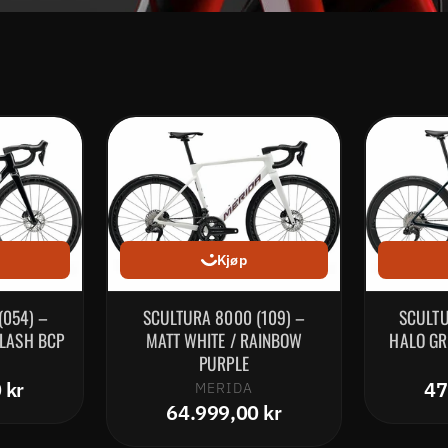
Kjøp
(054) –
SCULTURA 8000 (109) –
SCULTU
FLASH BCP
MATT WHITE / RAINBOW
HALO GR
PURPLE
 kr
47
MERIDA
64.999,00 kr