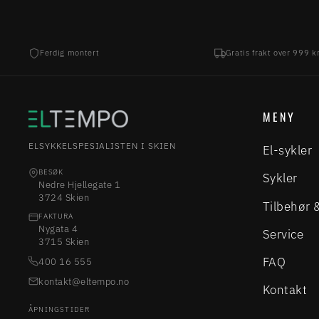
Ferdig montert
Gratis frakt over 999 k
MENY
ELSYKKELSPESIALISTEN I SKIEN
El-sykler
BESØK
Sykler
Nedre Hjellegate 1
3724 Skien
Tilbehør 
FAKTURA
Nygata 4
Service
3715 Skien
FAQ
400 16 555
kontakt@eltempo.no
Kontakt
ÅPNINGSTIDER