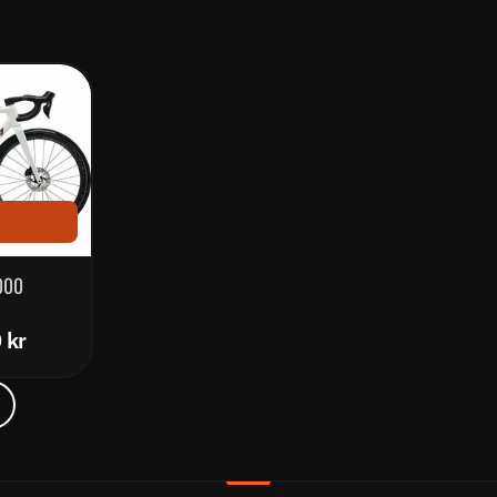
000
 kr