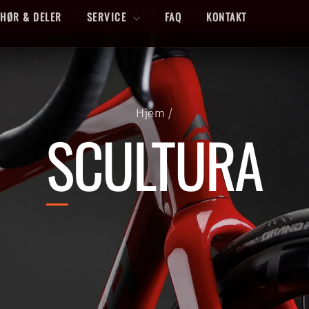
FERDIGMONTERT LEVERING TIL HELE NORGE
EHØR & DELER
SERVICE
FAQ
KONTAKT
Sett
lysbildefremvisning
på
pause
Hjem
/
SCULTURA