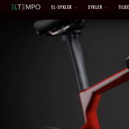
Hopp
EL-SYKLER
SYKLER
TILB
til
innhold