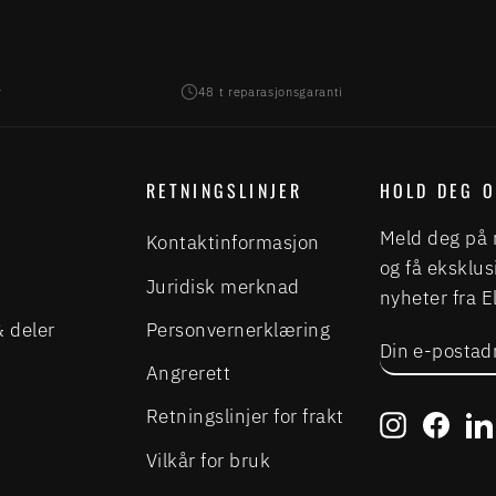
r
48 t reparasjonsgaranti
RETNINGSLINJER
HOLD DEG 
Meld deg på 
Kontaktinformasjon
og få eksklus
Juridisk merknad
nyheter fra 
& deler
Personvernerklæring
DIN
ABONNER
E-
Angrerett
POSTADRE
Retningslinjer for frakt
Instagra
Face
Vilkår for bruk