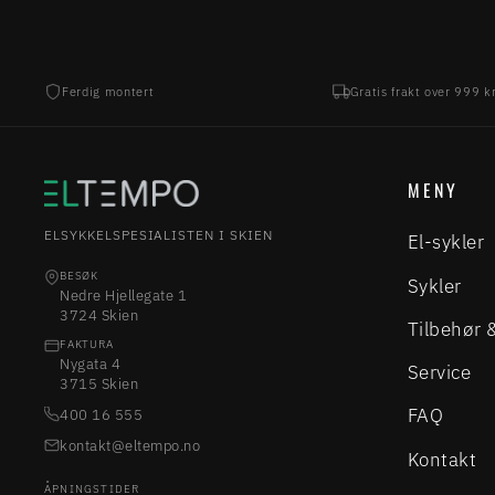
Ferdig montert
Gratis frakt over 999 k
MENY
ELSYKKELSPESIALISTEN I SKIEN
El-sykler
BESØK
Sykler
Nedre Hjellegate 1
3724 Skien
Tilbehør 
FAKTURA
Nygata 4
Service
3715 Skien
FAQ
400 16 555
kontakt@eltempo.no
Kontakt
ÅPNINGSTIDER