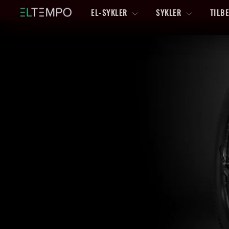
Hopp
EL-SYKLER
SYKLER
TILB
til
innhold