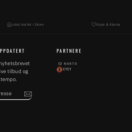
Lokal butikk i Skien
Vipps & Klarna
OPPDATERT
PARTNERE
nyhetsbrevet
NOKTO
EYEY
ive tilbud og
Eltempo.
SSE
m
book
LinkedIn