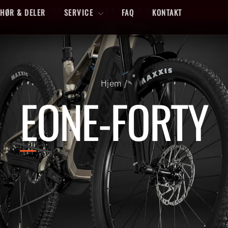
FERDIGMONTERT LEVERING TIL HELE NORG
EHØR & DELER
SERVICE
FAQ
KONTAKT
Sett
lysbildefremvisning
på
pause
Hjem
/
EONE-FORTY