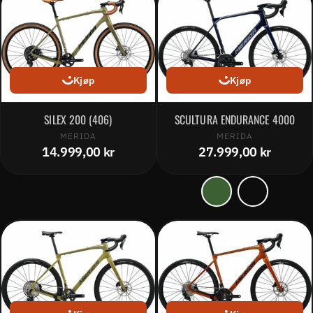
Kjøp
Kjøp
SILEX 200 (406)
SCULTURA ENDURANCE 4000
MERIDA
MERIDA
14.999,00 kr
27.999,00 kr