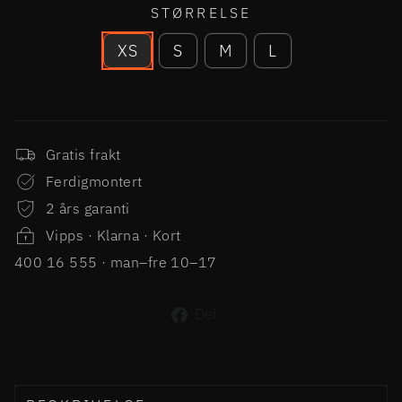
STØRRELSE
XS
S
M
L
Gratis frakt
Ferdigmontert
2 års garanti
Vipps · Klarna · Kort
400 16 555 · man–fre 10–17
Del
Del
på
Facebook