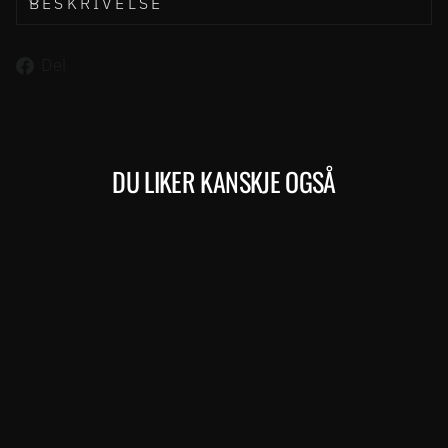
BESKRIVELSE
Del
Del
på
Facebook
DU LIKER KANSKJE OGSÅ
Kjøp
ESPRESSO CITY 400 EQ
MERIDA
39.999,00 kr