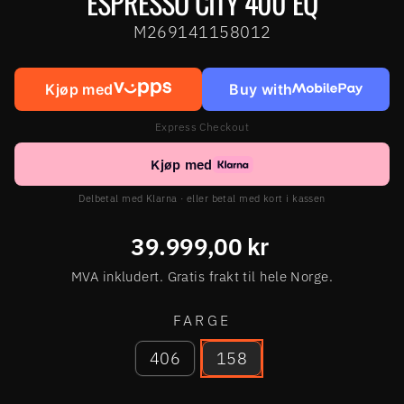
ESPRESSO CITY 400 EQ
M269141158012
Kjøp med
Buy with
Express Checkout
Kjøp med
Delbetal med Klarna · eller betal med kort i kassen
Ordinær
39.999,00 kr
pris
MVA inkludert. Gratis frakt til hele Norge.
FARGE
406
158