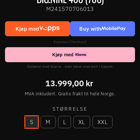
M241570706013
Kjøp med
Buy with
Express Checkout
Kjøp med
Delbetal med Klarna · eller betal med kort i kassen
Ordinær
13.999,00 kr
pris
MVA inkludert. Gratis frakt til hele Norge.
STØRRELSE
S
M
L
XL
XXL