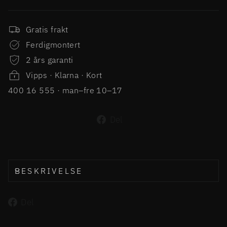
Gratis frakt
Ferdigmontert
2 års garanti
Vipps · Klarna · Kort
400 16 555 · man–fre 10–17
Del
Del
på
Facebook
BESKRIVELSE
Del
Del
på