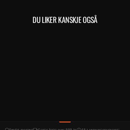
Facebook
DU LIKER KANSKJE OGSÅ
Kjøp
BIG.NINE 400 (706)
MERIDA
13.999,00 kr
Ferdig montert
Gratis frakt over 999 kr
48 t reparasjonsgaranti