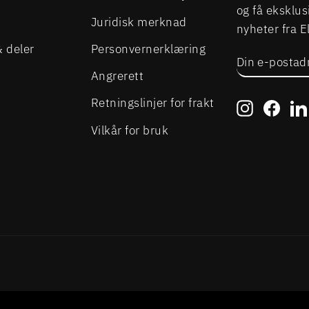
og få eksklus
Juridisk merknad
nyheter fra 
& deler
Personvernerklæring
DIN
ABONNER
E-
Angrerett
POSTADRE
Retningslinjer for frakt
Instagra
Face
Vilkår for bruk