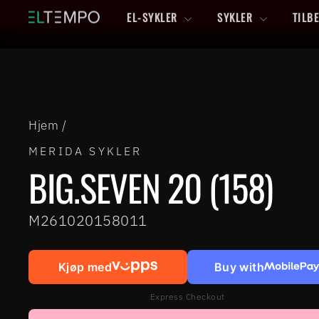
Hopp
EL-SYKLER
SYKLER
TILB
til
innhold
Hjem
/
MERIDA SYKLER
BIG.SEVEN 20 (158)
M261020158011
Kjøp med
Buy with
Express Checkout