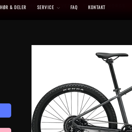
FERDIGMONTERT LEVERING TIL HELE NORGE
EHØR & DELER
SERVICE
FAQ
KONTAKT
Sett
lysbildefremvisning
på
pause