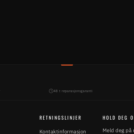
r
48 t reparasjonsgaranti
RETNINGSLINJER
HOLD DEG 
Meld deg på 
Kontaktinformasjon