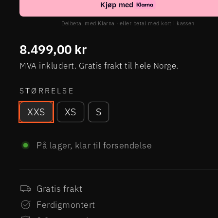
Kjøp med
Delbetal med Klarna · eller betal med kort i kassen
Ordinær
8.499,00 kr
pris
MVA inkludert. Gratis frakt til hele Norge.
STØRRELSE
XXS
XS
S
På lager, klar til forsendelse
Gratis frakt
Ferdigmontert