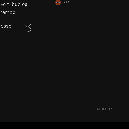
EYEY
ive tilbud og
Eltempo.
SSE
m
book
LinkedIn
NOKTO