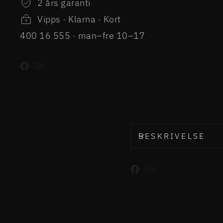
2 års garanti
Vipps · Klarna · Kort
400 16 555 · man–fre 10–17
Del
Del
på
Facebook
BESKRIVELSE
Del
Del
på
Facebook