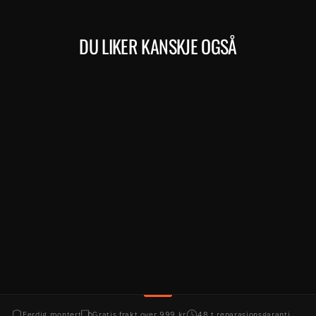
Facebook
DU LIKER KANSKJE OGSÅ
Kjøp
CROSSWAY 100 (158)
MERIDA
8.999,00 kr
Ferdig montert
Gratis frakt over 999 kr
48 t reparasjonsgaranti