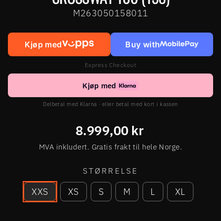
M263050158011
Kjøp med
Buy with
Express Checkout
Kjøp med
Delbetal med Klarna · eller betal med kort i kassen
Ordinær
8.999,00 kr
pris
MVA inkludert. Gratis frakt til hele Norge.
STØRRELSE
XXS
XS
S
M
L
XL