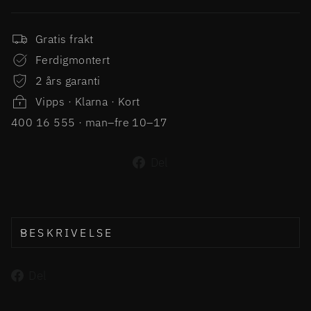
Gratis frakt
Ferdigmontert
2 års garanti
Vipps · Klarna · Kort
400 16 555 · man–fre 10–17
Del
Del
på
Facebook
BESKRIVELSE
Del
Del
på