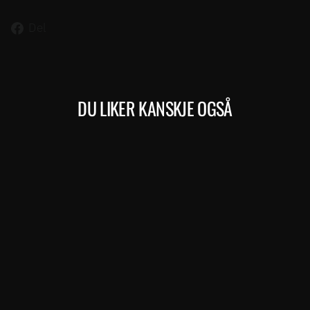
Del
Del
på
Facebook
DU LIKER KANSKJE OGSÅ
Kjøp
EBIG.NINE 400 EQ (158)
MERIDA
41.999,00 kr