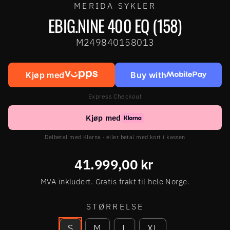
MERIDA SYKLER
EBIG.NINE 400 EQ (158)
M249840158013
Kjøp med
Buy with
Express Checkout
Kjøp med
Delbetal med Klarna · eller betal med kort i kassen
Ordinær
41.999,00 kr
pris
MVA inkludert. Gratis frakt til hele Norge.
STØRRELSE
S
M
L
XL