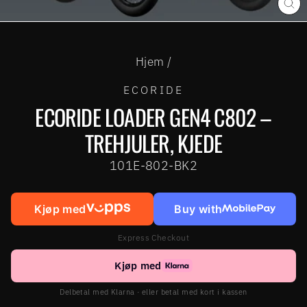
LU
(ES
Hjem
/
ECORIDE
ECORIDE LOADER GEN4 C802 –
TREHJULER, KJEDE
101E-802-BK2
Kjøp med
Buy with
Express Checkout
Kjøp med
Delbetal med Klarna · eller betal med kort i kassen