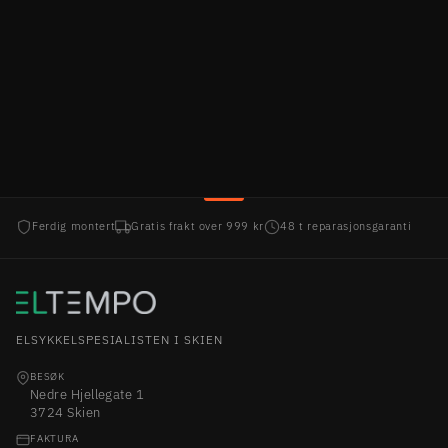
ECORIDE LOADER GEN4 C802 –
TREHJULER, KJEDE
ECORIDE
49.995,00 kr
Ferdig montert
Gratis frakt over 999 kr
48 t reparasjonsgaranti
ELSYKKELSPESIALISTEN I SKIEN
BESØK
Nedre Hjellegate 1
3724 Skien
FAKTURA