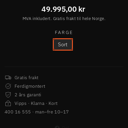
Ordinær
49.995,00 kr
pris
MVA inkludert. Gratis frakt til hele Norge.
FARGE
Sort
Gratis frakt
Ferdigmontert
2 års garanti
Vipps · Klarna · Kort
400 16 555 · man–fre 10–17
Del