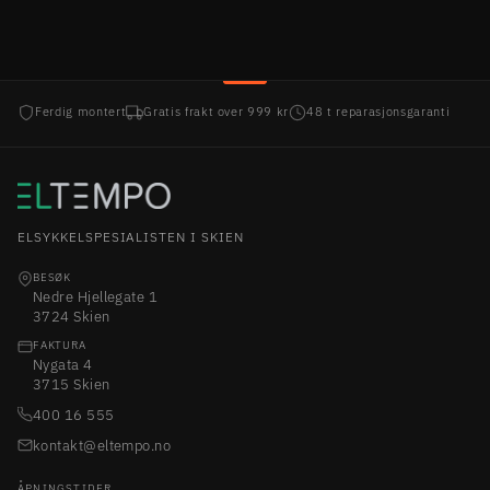
Ferdig montert
Gratis frakt over 999 kr
48 t reparasjonsgaranti
ELSYKKELSPESIALISTEN I SKIEN
BESØK
Nedre Hjellegate 1
3724 Skien
FAKTURA
Nygata 4
3715 Skien
400 16 555
kontakt@eltempo.no
ÅPNINGSTIDER