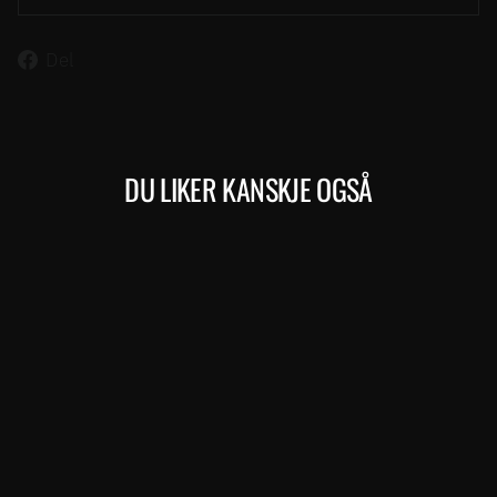
Del
Del
på
Facebook
DU LIKER KANSKJE OGSÅ
Kjøp
EFLOAT CC L 400 EQ (158)
MERIDA
47.999,00 kr