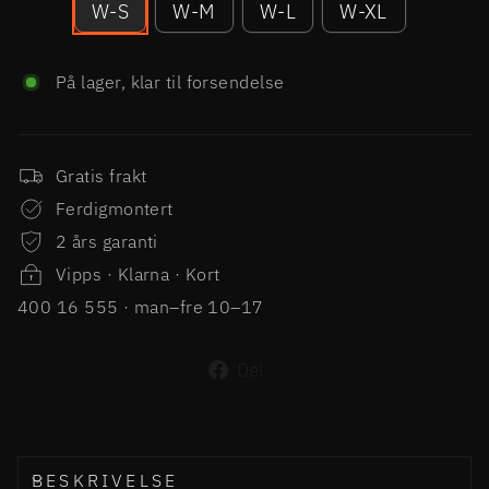
W-S
W-M
W-L
W-XL
På lager, klar til forsendelse
Gratis frakt
Ferdigmontert
2 års garanti
Vipps · Klarna · Kort
400 16 555 · man–fre 10–17
Del
Del
på
Facebook
BESKRIVELSE