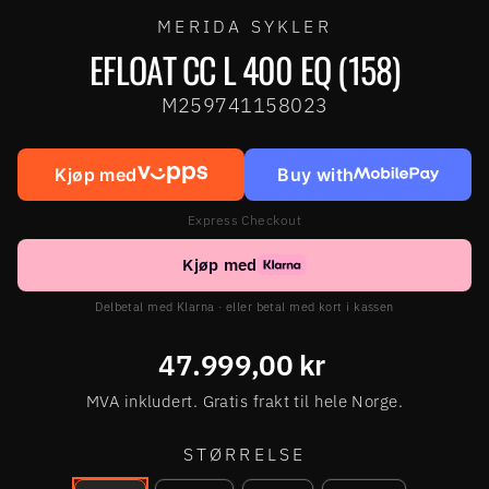
MERIDA SYKLER
EFLOAT CC L 400 EQ (158)
M259741158023
Kjøp med
Buy with
Express Checkout
Kjøp med
Delbetal med Klarna · eller betal med kort i kassen
Ordinær
47.999,00 kr
pris
MVA inkludert. Gratis frakt til hele Norge.
STØRRELSE