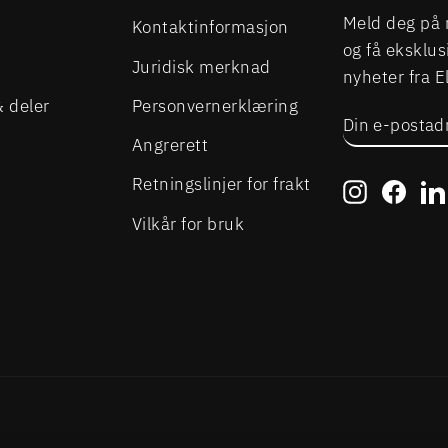
Meld deg på 
Kontaktinformasjon
og få eksklus
Juridisk merknad
nyheter fra 
& deler
Personvernerklæring
DIN
ABONNER
E-
Angrerett
POSTADRE
Retningslinjer for frakt
Instagra
Face
Vilkår for bruk