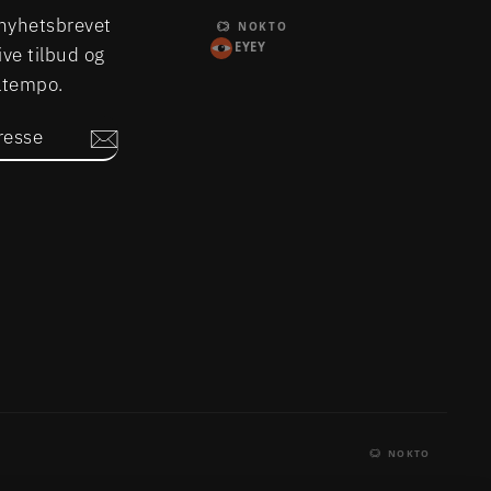
nyhetsbrevet
NOKTO
EYEY
ive tilbud og
Eltempo.
SSE
m
book
LinkedIn
NOKTO