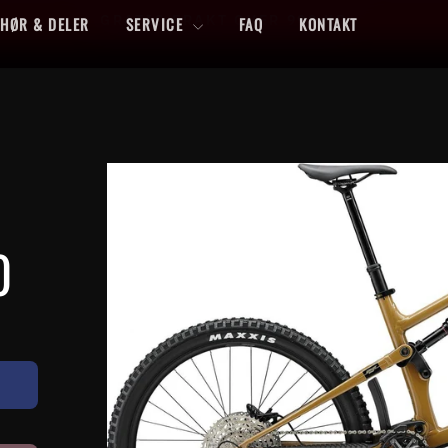
FERDIGMONTERT LEVERING TIL HELE NORGE
EHØR & DELER
SERVICE
FAQ
KONTAKT
Sett
lysbildefremvisning
på
pause
0