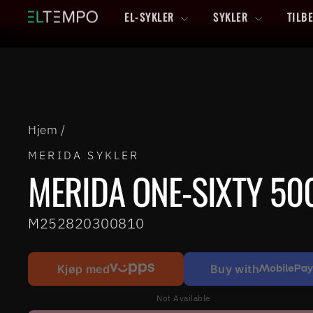
Hopp
EL-SYKLER
SYKLER
TILB
til
innhold
Hjem
/
MERIDA SYKLER
MERIDA ONE-SIXTY 50
M252820300810
Kjøp med
Buy with
Not Available