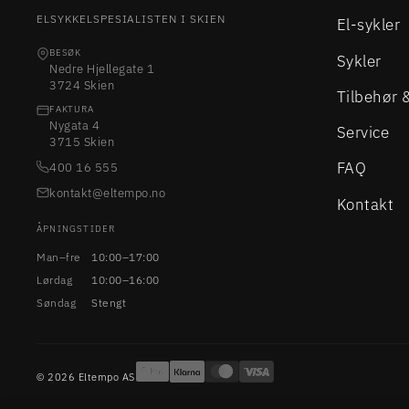
ELSYKKELSPESIALISTEN I SKIEN
El-sykler
BESØK
Sykler
Nedre Hjellegate 1
3724 Skien
Tilbehør 
FAKTURA
Nygata 4
Service
3715 Skien
FAQ
400 16 555
kontakt@eltempo.no
Kontakt
ÅPNINGSTIDER
Man–fre
10:00–17:00
Lørdag
10:00–16:00
Søndag
Stengt
© 2026 Eltempo AS