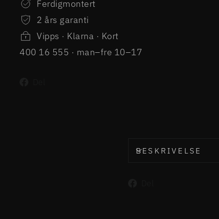
Ferdigmontert
2 års garanti
Vipps · Klarna · Kort
400 16 555 · man–fre 10–17
Del
Del
på
Facebook
BESKRIVELSE
Del
Del
på
Facebook