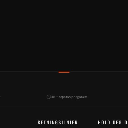
r
48 t reparasjonsgaranti
RETNINGSLINJER
HOLD DEG 