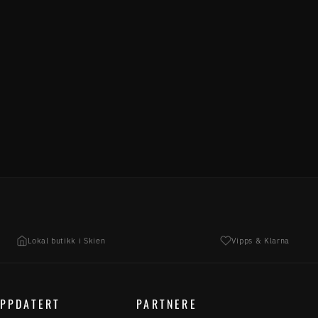
Lokal butikk i Skien
Vipps & Klarna
OPPDATERT
PARTNERE