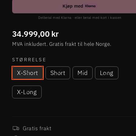
Kjøp med
Delbetal med Klarna · eller betal med kort i kassen
Ordinær
34.999,00 kr
pris
MVA inkludert. Gratis frakt til hele Norge.
STØRRELSE
X-Short
Short
Mid
Long
X-Long
Gratis frakt