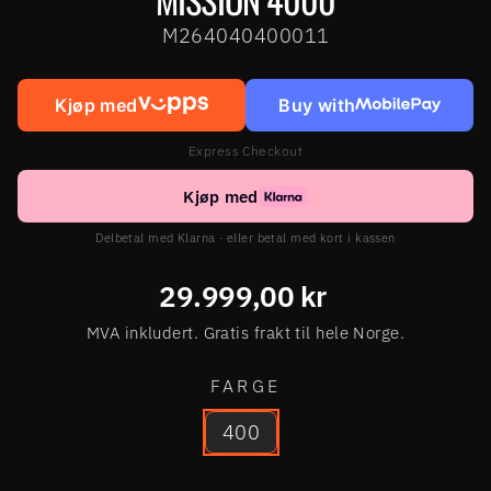
M264040400011
Kjøp med
Buy with
Express Checkout
Kjøp med
Delbetal med Klarna · eller betal med kort i kassen
Ordinær
29.999,00 kr
pris
MVA inkludert. Gratis frakt til hele Norge.
FARGE
400