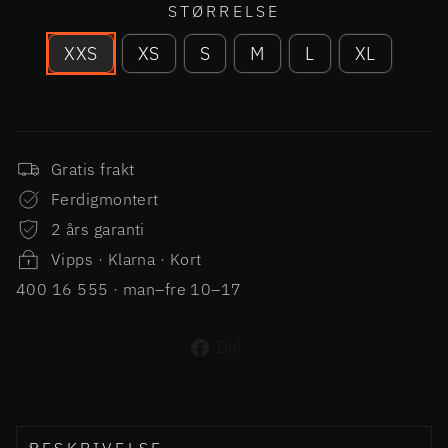
STØRRELSE
XXS
XS
S
M
L
XL
Gratis frakt
Ferdigmontert
2 års garanti
Vipps · Klarna · Kort
400 16 555 · man–fre 10–17
Del
Del
på
Facebook