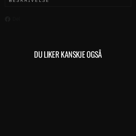
BESKRIVELSE
Del
Del
på
Facebook
DU LIKER KANSKJE OGSÅ
Kjøp
MISSION 4000
MERIDA
29.999,00 kr