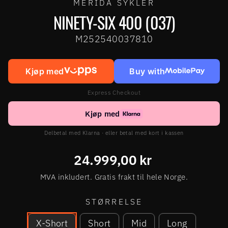
MERIDA SYKLER
NINETY-SIX 400 (037)
M252540037810
Kjøp med
Buy with
Express Checkout
Kjøp med
Delbetal med Klarna · eller betal med kort i kassen
Ordinær
24.999,00 kr
pris
MVA inkludert. Gratis frakt til hele Norge.
STØRRELSE
X-Short
Short
Mid
Long