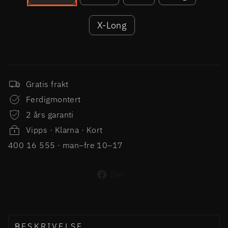
X-Long
Gratis frakt
Ferdigmontert
2 års garanti
Vipps · Klarna · Kort
400 16 555 · man–fre 10–17
Del
Del
på
Facebook
BESKRIVELSE