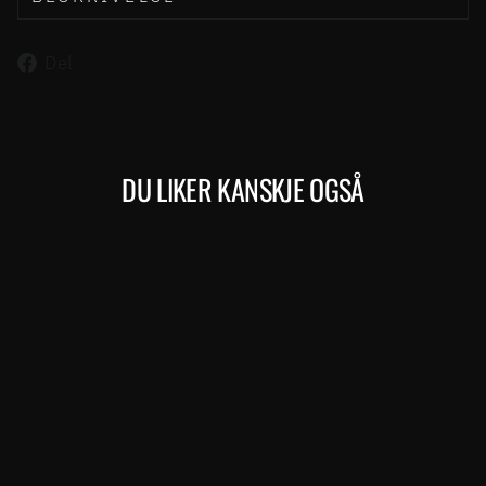
Del
Del
på
Facebook
DU LIKER KANSKJE OGSÅ
Kjøp
NINETY-SIX 400 (037)
MERIDA
24.999,00 kr