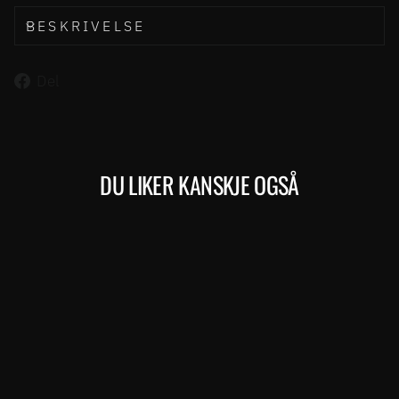
BESKRIVELSE
Del
Del
på
Facebook
DU LIKER KANSKJE OGSÅ
Kjøp
REACTO 5000 (402)
MERIDA
39.999,00 kr