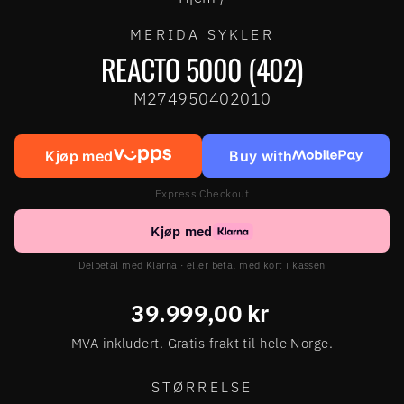
MERIDA SYKLER
REACTO 5000 (402)
M274950402010
Kjøp med
Buy with
Express Checkout
Kjøp med
Delbetal med Klarna · eller betal med kort i kassen
Ordinær
39.999,00 kr
pris
MVA inkludert. Gratis frakt til hele Norge.
STØRRELSE