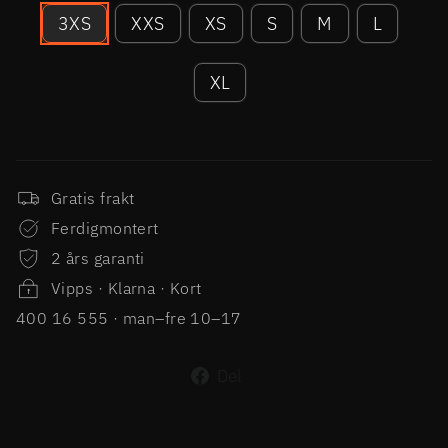
3XS
XXS
XS
S
M
L
XL
Gratis frakt
Ferdigmontert
2 års garanti
Vipps · Klarna · Kort
400 16 555 · man–fre 10–17
Del
Del
på
Facebook