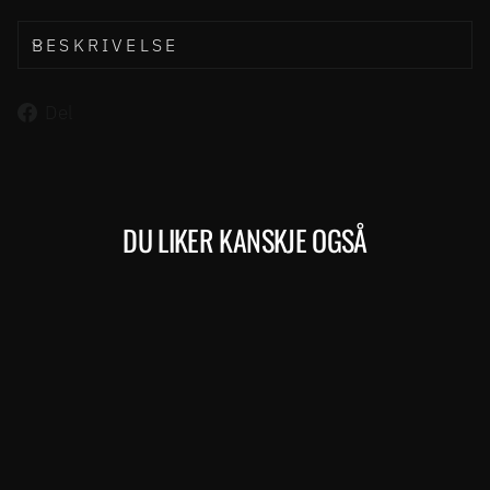
BESKRIVELSE
Del
Del
på
Facebook
DU LIKER KANSKJE OGSÅ
Kjøp
REACTO 9000 (708) – EFFECT
SILVER / UD BRONZE
MERIDA