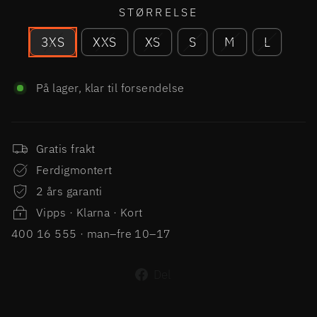
STØRRELSE
3XS
XXS
XS
S
M
L
På lager, klar til forsendelse
Gratis frakt
Ferdigmontert
2 års garanti
Vipps · Klarna · Kort
400 16 555 · man–fre 10–17
Del
Del
på
Facebook