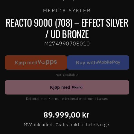
MERIDA SYKLER
REACTO 9000 (708) – EFFECT SILVER
/ UD BRONZE
M274990708010
Kjøp med
Buy with
Not Available
Kjøp med
Delbetal med Klarna · eller betal med kort i kassen
Ordinær
89.999,00 kr
pris
MVA inkludert. Gratis frakt til hele Norge.