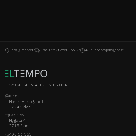
89.999,00 kr
Ferdig montert
Gratis frakt over 999 kr
48 t reparasjonsgaranti
ELSYKKELSPESIALISTEN I SKIEN
BESØK
Nedre Hjellegate 1
3724 Skien
FAKTURA
Nygata 4
3715 Skien
400 16 555