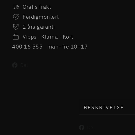
Gratis frakt
Ferdigmontert
2 års garanti
Vipps · Klarna · Kort
400 16 555 · man–fre 10–17
Del
Del
på
Facebook
BESKRIVELSE
Del
Del