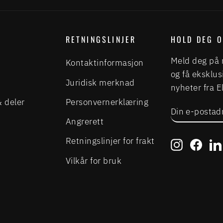
RETNINGSLINJER
HOLD DEG 
Meld deg på 
Kontaktinformasjon
og få eksklus
Juridisk merknad
nyheter fra 
& deler
Personvernerklæring
DIN
ABONNER
E-
Angrerett
POSTADRE
Retningslinjer for frakt
Instagra
Face
Vilkår for bruk