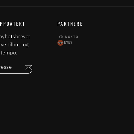
OPPDATERT
PARTNERE
nyhetsbrevet
NOKTO
EYEY
ive tilbud og
Eltempo.
SSE
m
book
LinkedIn