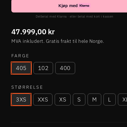
Kjøp med
Delbetal med Klarna · eller betal med kort i kassen
Ordinær
47.999,00 kr
pris
MVA inkludert. Gratis frakt til hele Norge.
FARGE
405
102
400
STØRRELSE
3XS
XXS
XS
S
M
L
X