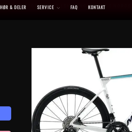
FERDIGMONTERT LEVERING TIL HELE NORGE
EHØR & DELER
SERVICE
FAQ
KONTAKT
Sett
lysbildefremvisning
på
pause