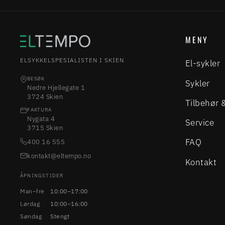
MENY
ELSYKKELSPESIALISTEN I SKIEN
El-sykler
BESØK
Sykler
Nedre Hjellegate 1
3724 Skien
Tilbehør 
FAKTURA
Nygata 4
Service
3715 Skien
FAQ
400 16 555
kontakt@eltempo.no
Kontakt
ÅPNINGSTIDER
Man–fre
10:00–17:00
Lørdag
10:00–16:00
Søndag
Stengt