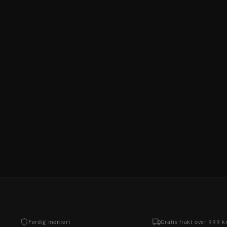
SCULTURA 6000
MERIDA
47.999,00 kr
Ferdig montert
Gratis frakt over 999 k