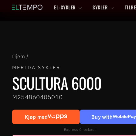
Hopp
EL-SYKLER
SYKLER
TILB
til
innhold
Hjem
/
MERIDA SYKLER
SCULTURA 6000
M254860405010
Kjøp med
Buy with
Express Checkout