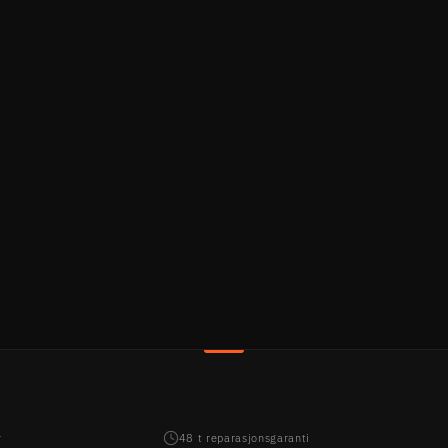
r
48 t reparasjonsgaranti