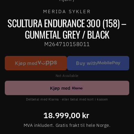
MERIDA SYKLER
SCULTURA ENDURANCE 300 (158) –
GUNMETAL GREY / BLACK
M264710158011
Kjøp med
Buy with
Not Available
Kjøp med
Delbetal med Klarna · eller betal med kort i kassen
Ordinær
18.999,00 kr
pris
MVA inkludert. Gratis frakt til hele Norge.