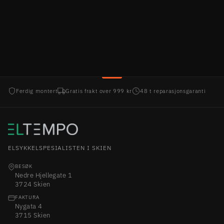
MERIDA
18.999,00 kr
Ferdig montert
Gratis frakt over 999 kr
48 t reparasjonsgaranti
ELSYKKELSPESIALISTEN I SKIEN
BESØK
Nedre Hjellegate 1
3724 Skien
FAKTURA
Nygata 4
3715 Skien