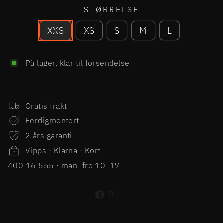
STØRRELSE
XXS
XS
S
M
L
På lager, klar til forsendelse
Gratis frakt
Ferdigmontert
2 års garanti
Vipps · Klarna · Kort
400 16 555 · man–fre 10–17
Del
Del
på
Facebook