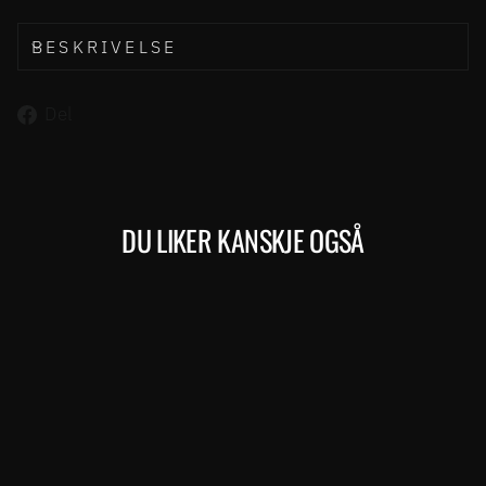
BESKRIVELSE
Del
Del
på
Facebook
DU LIKER KANSKJE OGSÅ
Kjøp
SCULTURA ENDURANCE 300
(158) – GUNMETAL GREY /
BLACK