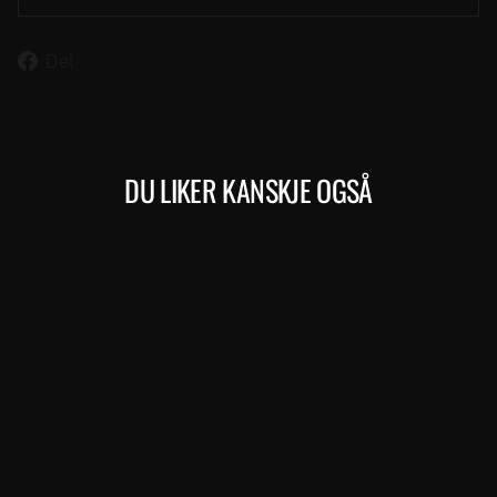
Del
Del
på
Facebook
DU LIKER KANSKJE OGSÅ
Kjøp
SILEX 7000
MERIDA
34.999,00 kr