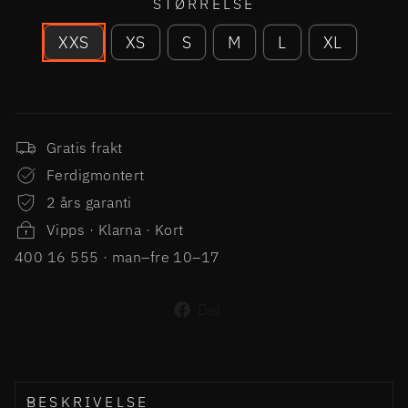
STØRRELSE
XXS
XS
S
M
L
XL
Gratis frakt
Ferdigmontert
2 års garanti
Vipps · Klarna · Kort
400 16 555 · man–fre 10–17
Del
Del
på
Facebook
BESKRIVELSE