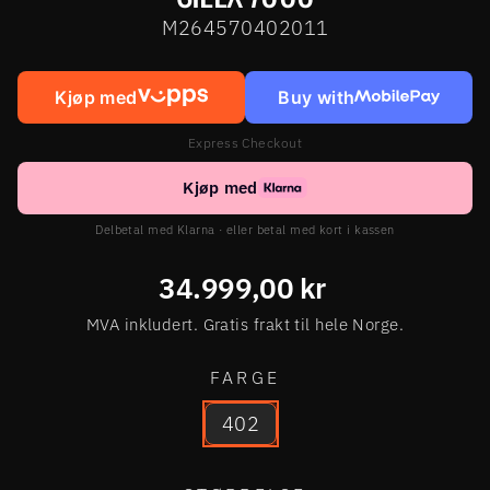
M264570402011
Kjøp med
Buy with
Express Checkout
Kjøp med
Delbetal med Klarna · eller betal med kort i kassen
Ordinær
34.999,00 kr
pris
MVA inkludert. Gratis frakt til hele Norge.
FARGE
402