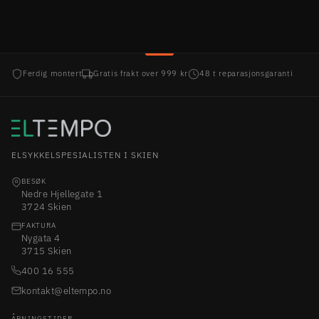
Ferdig montert
Gratis frakt over 999 kr
48 t reparasjonsgaranti
ELSYKKELSPESIALISTEN I SKIEN
BESØK
Nedre Hjellegate 1
3724 Skien
FAKTURA
Nygata 4
3715 Skien
400 16 555
kontakt@eltempo.no
ÅPNINGSTIDER